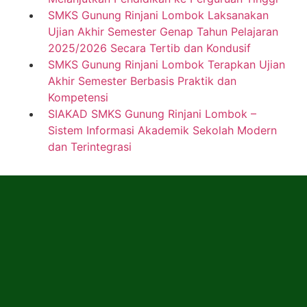
SMKS Gunung Rinjani Lombok Laksanakan
Ujian Akhir Semester Genap Tahun Pelajaran
2025/2026 Secara Tertib dan Kondusif
SMKS Gunung Rinjani Lombok Terapkan Ujian
Akhir Semester Berbasis Praktik dan
Kompetensi
SIAKAD SMKS Gunung Rinjani Lombok –
Sistem Informasi Akademik Sekolah Modern
dan Terintegrasi